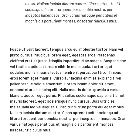
mollis. Nullam lacinia dictum auctor. Class aptent taciti
sociosqu ad litora torquent per conubia nostra, per
inceptos himenaeos. Orci varius natoque penatibus et
magnis dis parturient montes, nascetur ridiculus mus.
Fusce ut velit laoreet, tempus arcu eu, molestie tortor. Nam vel
justo cursus, faucibus lorem eget, egestas eros. Maecenas
eleifend erat at justo fringilla imperdiet id ac magna. Suspendisse
vel facilisis odio, at ornare nibh. In malesuada, tortor eget
sodales mollis, mauris lectus hendrerit purus, porttitor finibus
eros lorem eget mauris. Curabitur lacinia enim at ex blandit, vel
pellentesque odio elementum. Lorem ipsum dolor sit amet,
consectetur adipiscing elit. Nulla mauris dolor, gravida a varius
blandit, auctor eget purus. Phasellus scelerisque sapien sit amet
mauris laoreet, eget scelerisque nunc cursus. Duis ultricies
malesuada leo vel aliquet. Curabitur rutrum porta dui eget mollis.
Nullam lacinia dictum auctor. Class aptent taciti sociosqu ad
litora torquent per conubia nostra, per inceptos himenaeos. Orci
varius natoque penatibus et magnis dis parturient montes,
nascetur ridiculus mus.