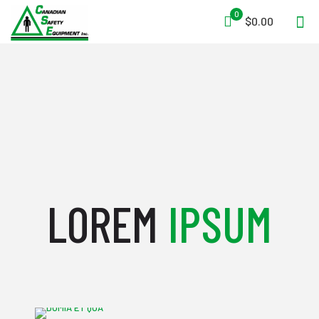
0
$0.00
LOREM
IPSUM