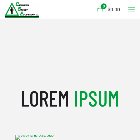
0
$0.00
LOREM
IPSUM