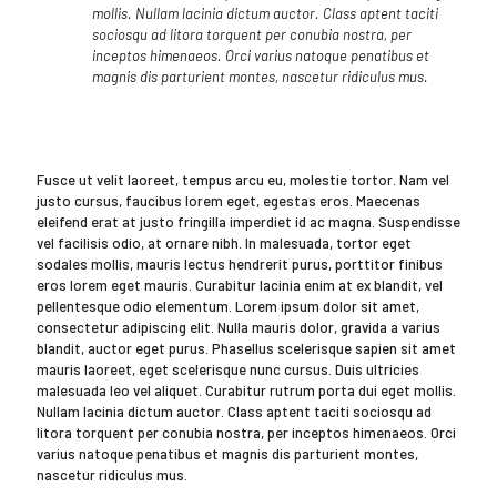
mollis. Nullam lacinia dictum auctor. Class aptent taciti
sociosqu ad litora torquent per conubia nostra, per
inceptos himenaeos. Orci varius natoque penatibus et
magnis dis parturient montes, nascetur ridiculus mus.
Fusce ut velit laoreet, tempus arcu eu, molestie tortor. Nam vel
justo cursus, faucibus lorem eget, egestas eros. Maecenas
eleifend erat at justo fringilla imperdiet id ac magna. Suspendisse
vel facilisis odio, at ornare nibh. In malesuada, tortor eget
sodales mollis, mauris lectus hendrerit purus, porttitor finibus
eros lorem eget mauris. Curabitur lacinia enim at ex blandit, vel
pellentesque odio elementum. Lorem ipsum dolor sit amet,
consectetur adipiscing elit. Nulla mauris dolor, gravida a varius
blandit, auctor eget purus. Phasellus scelerisque sapien sit amet
mauris laoreet, eget scelerisque nunc cursus. Duis ultricies
malesuada leo vel aliquet. Curabitur rutrum porta dui eget mollis.
Nullam lacinia dictum auctor. Class aptent taciti sociosqu ad
litora torquent per conubia nostra, per inceptos himenaeos. Orci
varius natoque penatibus et magnis dis parturient montes,
nascetur ridiculus mus.