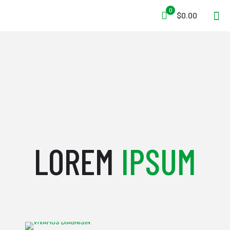
0
$0.00
LOREM
IPSUM