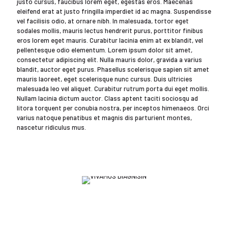
justo cursus, faucibus lorem eget, egestas eros. Maecenas
eleifend erat at justo fringilla imperdiet id ac magna. Suspendisse
vel facilisis odio, at ornare nibh. In malesuada, tortor eget
sodales mollis, mauris lectus hendrerit purus, porttitor finibus
eros lorem eget mauris. Curabitur lacinia enim at ex blandit, vel
pellentesque odio elementum. Lorem ipsum dolor sit amet,
consectetur adipiscing elit. Nulla mauris dolor, gravida a varius
blandit, auctor eget purus. Phasellus scelerisque sapien sit amet
mauris laoreet, eget scelerisque nunc cursus. Duis ultricies
malesuada leo vel aliquet. Curabitur rutrum porta dui eget mollis.
Nullam lacinia dictum auctor. Class aptent taciti sociosqu ad
litora torquent per conubia nostra, per inceptos himenaeos. Orci
varius natoque penatibus et magnis dis parturient montes,
nascetur ridiculus mus.